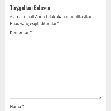
u
Tinggalkan Balasan
e
Alamat email Anda tidak akan dipublikasikan.
R
Ruas yang wajib ditandai
*
e
Komentar
*
a
d
i
n
g
Nama
*