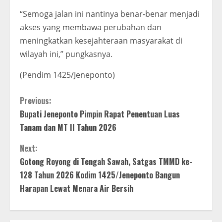
“Semoga jalan ini nantinya benar-benar menjadi
akses yang membawa perubahan dan
meningkatkan kesejahteraan masyarakat di
wilayah ini,” pungkasnya.
(Pendim 1425/Jeneponto)
C
Previous:
Bupati Jeneponto Pimpin Rapat Penentuan Luas
o
Tanam dan MT II Tahun 2026
n
Next:
t
Gotong Royong di Tengah Sawah, Satgas TMMD ke-
128 Tahun 2026 Kodim 1425/Jeneponto Bangun
i
Harapan Lewat Menara Air Bersih
n