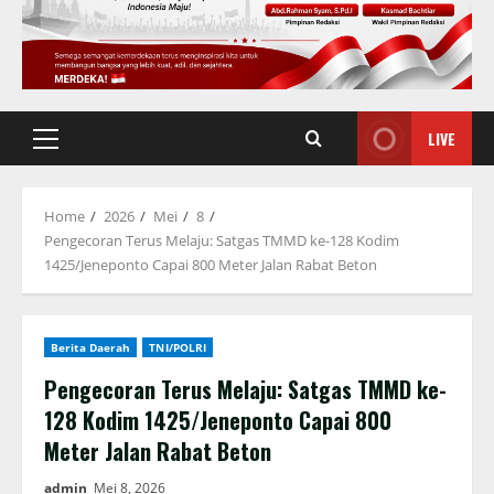
LIVE
Primary
Menu
Home
2026
Mei
8
Pengecoran Terus Melaju: Satgas TMMD ke-128 Kodim
1425/Jeneponto Capai 800 Meter Jalan Rabat Beton
Berita Daerah
TNI/POLRI
Pengecoran Terus Melaju: Satgas TMMD ke-
128 Kodim 1425/Jeneponto Capai 800
Meter Jalan Rabat Beton
admin
Mei 8, 2026