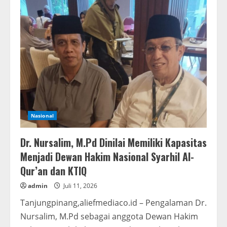
Kepatuhan
dan
Profesionalisme,
PT
Anugrah
Energi
Petrolum
Buka
Ruang
Transparansi
kepada
Publik
Nasional
Dr. Nursalim, M.Pd Dinilai Memiliki Kapasitas
Menjadi Dewan Hakim Nasional Syarhil Al-
Qur’an dan KTIQ
admin
Juli 11, 2026
Tanjungpinang,aliefmediaco.id – Pengalaman Dr.
Nursalim, M.Pd sebagai anggota Dewan Hakim