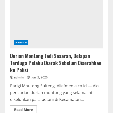
Dr.
Nursalim,
M.Pd.
di
Balik
Tugas
Mulia
sebagai
Dewan
Hakim
MTQ
XII
Nasional
Provinsi
Kepulauan
Riau
Durian Montong Jadi Sasaran, Delapan
Terduga Pelaku Diarak Sebelum Diserahkan
ke Polisi
admin
Juni 3, 2026
Parigi Moutong Sulteng, Aliefmedia.co.id — Aksi
pencurian durian montong yang selama ini
dikeluhkan para petani di Kecamatan...
Read
Read More
more