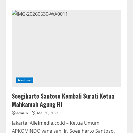
about
Durian
Montong
Jadi
Sasaran,
Delapan
Terduga
Pelaku
Diarak
Sebelum
Diserahkan
ke
Polisi
Nasional
Soegiharto Santoso Kembali Surati Ketua
Mahkamah Agung RI
admin
Mei 30, 2026
Jakarta, Aliefmedia.co.id – Ketua Umum
APKOMINDO yang sah, Ir. Soegiharto Santoso,