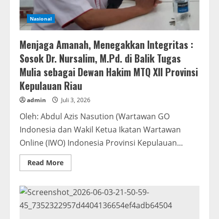
Nasional
Menjaga Amanah, Menegakkan Integritas :
Sosok Dr. Nursalim, M.Pd. di Balik Tugas
Mulia sebagai Dewan Hakim MTQ XII Provinsi
Kepulauan Riau
admin
Juli 3, 2026
Oleh: Abdul Azis Nasution (Wartawan GO
Indonesia dan Wakil Ketua Ikatan Wartawan
Online (IWO) Indonesia Provinsi Kepulauan...
Read
Read More
more
about
Menjaga
Amanah,
Menegakkan
Integritas
:
Sosok