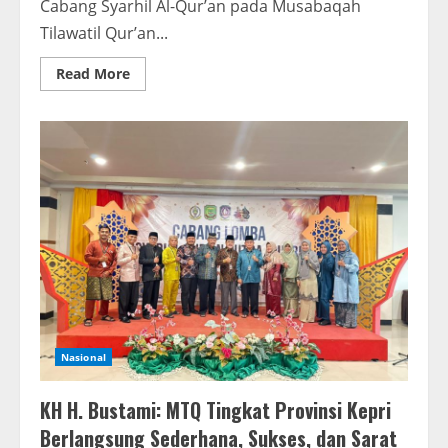
Cabang Syarhil Al-Qur’an pada Musabaqah
Tilawatil Qur’an...
Read
Read More
more
about
Dr.
Nursalim,
M.Pd
Dinilai
Memiliki
Kapasitas
Menjadi
Dewan
Hakim
Nasional
Syarhil
Al-
Qur’an
dan
KTIQ
Nasional
KH H. Bustami: MTQ Tingkat Provinsi Kepri
Berlangsung Sederhana, Sukses, dan Sarat