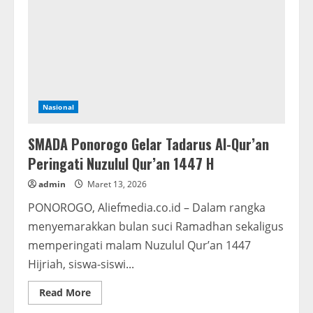
RI,
Dorong
PLTB
dan
Migas
Jadi
Sumber
PAD
Baru
Nasional
SMADA Ponorogo Gelar Tadarus Al-Qur’an
Peringati Nuzulul Qur’an 1447 H
admin
Maret 13, 2026
PONOROGO, Aliefmedia.co.id – Dalam rangka
menyemarakkan bulan suci Ramadhan sekaligus
memperingati malam Nuzulul Qur’an 1447
Hijriah, siswa-siswi...
Read
Read More
more
about