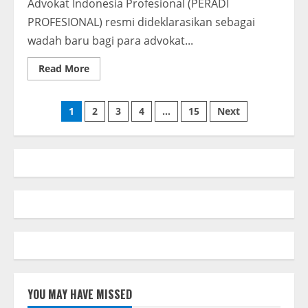
Advokat Indonesia Profesional (PERADI
PROFESIONAL) resmi dideklarasikan sebagai
wadah baru bagi para advokat...
Read
Read More
more
about
PERADI
Paginasi
PROFESIONAL
1
2
3
4
…
15
Next
Hadir
Bukan
pos
Sebagai
Tandingan
Tetapi
Menjawab
Tantangan
Nyata
Dunia
Hukum
Indonesia
YOU MAY HAVE MISSED