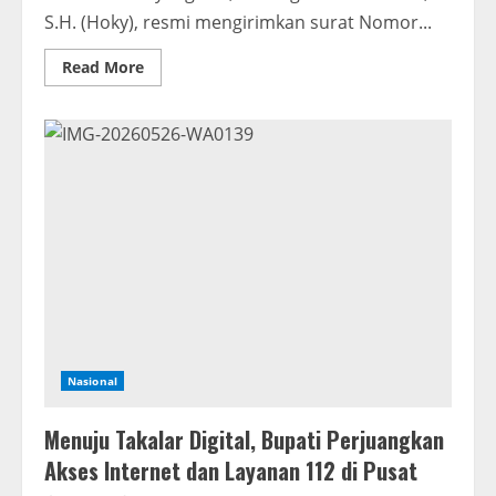
S.H. (Hoky), resmi mengirimkan surat Nomor...
Read
Read More
more
about
Soegiharto
Santoso
Kembali
Surati
Ketua
Mahkamah
Agung
RI
Nasional
Menuju Takalar Digital, Bupati Perjuangkan
Akses Internet dan Layanan 112 di Pusat