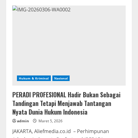
SMADA
Ponorogo
Gelar
Tadarus
Al-
Qur’an
Peringati
Nuzulul
Qur’an
1447
H
Hukum & Kriminal
Nasional
PERADI PROFESIONAL Hadir Bukan Sebagai
Tandingan Tetapi Menjawab Tantangan
Nyata Dunia Hukum Indonesia
admin
Maret 5, 2026
JAKARTA, Aliefmedia.co.id – Perhimpunan