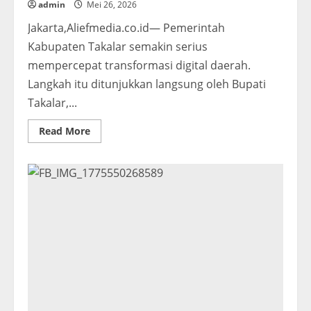
admin
Mei 26, 2026
Jakarta,Aliefmedia.co.id— Pemerintah
Kabupaten Takalar semakin serius
mempercepat transformasi digital daerah.
Langkah itu ditunjukkan langsung oleh Bupati
Takalar,...
Read
Read More
more
about
Menuju
Takalar
Digital,
Bupati
Perjuangkan
Akses
Internet
dan
Layanan
112
di
Pusat