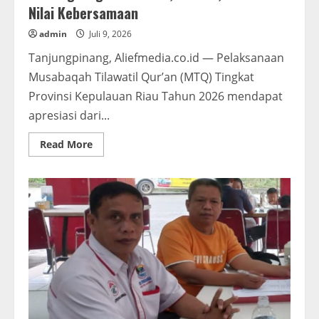
Nilai Kebersamaan
admin
Juli 9, 2026
Tanjungpinang, Aliefmedia.co.id — Pelaksanaan
Musabaqah Tilawatil Qur’an (MTQ) Tingkat
Provinsi Kepulauan Riau Tahun 2026 mendapat
apresiasi dari...
Read
Read More
more
about
KH
H.
Bustami:
MTQ
Tingkat
Provinsi
Kepri
Berlangsung
Sederhana,
Sukses,
dan
Sarat
Nilai
Kebersamaan