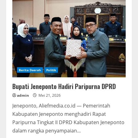
Umumkan
Tiga
Besar
Seleksi
Terbuka
Jabatan
Sekretaris
Daerah
Kabupaten
Jeneponto
Berita Daerah
Politik
Bupati Jeneponto Hadiri Paripurna DPRD
admin
Mei 21, 2026
Jeneponto, Aliefmedia.co.id — Pemerintah
Kabupaten Jeneponto menghadiri Rapat
Paripurna Tingkat II DPRD Kabupaten Jeneponto
dalam rangka penyampaian...