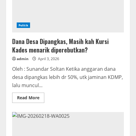
Politik
Dana Desa Dipangkas, Masih kah Kursi
Kades menarik diperebutkan?
admin
April 3, 2026
Oleh : Sunandar Soltan Ketika anggaran dana
desa dipangkas lebih dr 50%, utk jaminan KDMP,
lalu muncul...
Read
Read More
more
about
Dana
Desa
Dipangkas,
Masih
kah
Kursi
Kades