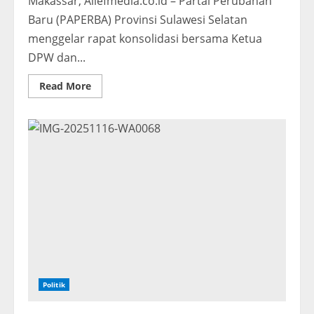
Makassar, Aliefmedia.co.id – Partai Perubahan
Baru (PAPERBA) Provinsi Sulawesi Selatan
menggelar rapat konsolidasi bersama Ketua
DPW dan...
Read
Read More
more
about
PAPERBA
Sulsel
Gelar
Rapat
Konsolidas
Politik