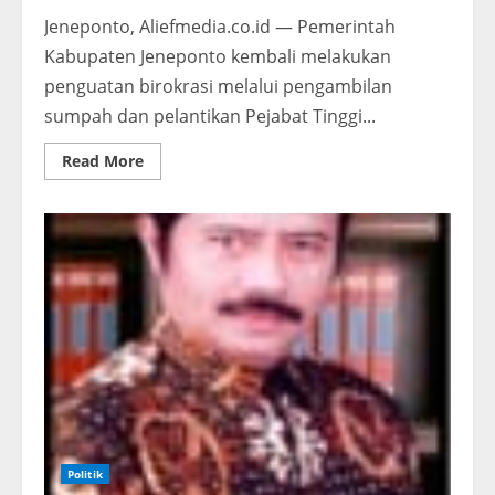
Jeneponto, Aliefmedia.co.id — Pemerintah
Kabupaten Jeneponto kembali melakukan
penguatan birokrasi melalui pengambilan
sumpah dan pelantikan Pejabat Tinggi...
Read
Read More
more
about
Bupati
Jeneponto
Lantik
Pejabat
Tinggi
Pratama,
Administrator,
dan
Pengawas
:
Tekankan
Peningkatan
Kinerja
Politik