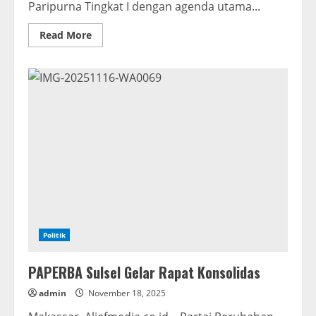
Paripurna Tingkat I dengan agenda utama...
Read
Read More
more
about
Bupati
Jeneponto
Hadiri
Rapat
Paripurna
Tingkat
I
DPRD
Jeneponto
Politik
PAPERBA Sulsel Gelar Rapat Konsolidas
admin
November 18, 2025