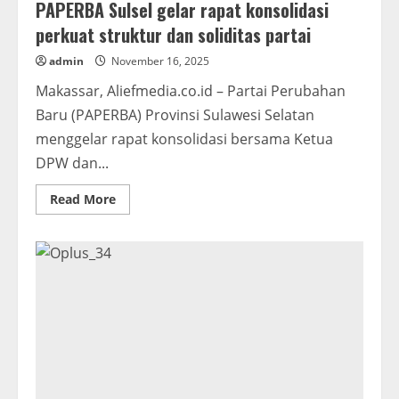
PAPERBA Sulsel gelar rapat konsolidasi
perkuat struktur dan soliditas partai
admin
November 16, 2025
Makassar, Aliefmedia.co.id – Partai Perubahan
Baru (PAPERBA) Provinsi Sulawesi Selatan
menggelar rapat konsolidasi bersama Ketua
DPW dan...
Read
Read More
more
about
PAPERBA
Sulsel
gelar
rapat
konsolidasi
perkuat
struktur
dan
soliditas
partai