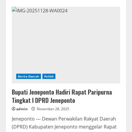
about
Hj.Salmawati
Paris,SE
Anggota
DPRD
Provinsi
Sulsel
Gelar
RESES
masa
Sidang
Ke
II
Tahun
2025/2026
Berita Daerah
Politik
Bupati Jeneponto Hadiri Rapat Paripurna
Tingkat I DPRD Jeneponto
admin
November 28, 2025
Jeneponto — Dewan Perwakilan Rakyat Daerah
(DPRD) Kabupaten Jeneponto menggelar Rapat