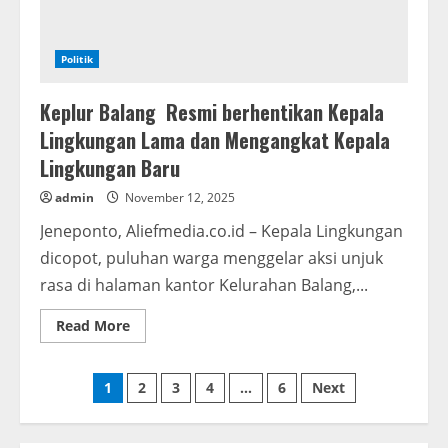
Politik
Keplur Balang Resmi berhentikan Kepala
Lingkungan Lama dan Mengangkat Kepala
Lingkungan Baru
admin
November 12, 2025
Jeneponto, Aliefmedia.co.id – Kepala Lingkungan
dicopot, puluhan warga menggelar aksi unjuk
rasa di halaman kantor Kelurahan Balang,...
Read
Read More
more
about
Keplur
Paginasi
Balang
1
2
3
4
…
6
Next
Resmi
berhentikan
pos
Kepala
Lingkungan