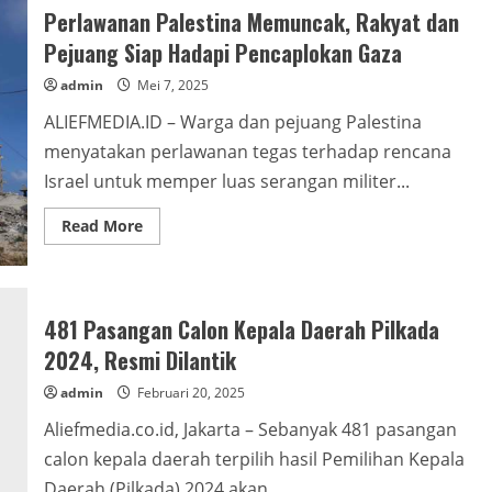
4
Perlawanan Palestina Memuncak, Rakyat dan
Ton
Beras
Pejuang Siap Hadapi Pencaplokan Gaza
Premium
untuk
admin
Mei 7, 2025
Jamaah
Haji
Indonesia
ALIEFMEDIA.ID – Warga dan pejuang Palestina
menyatakan perlawanan tegas terhadap rencana
Israel untuk memper luas serangan militer...
Read
Read More
more
about
Perlawanan
Palestina
Memuncak,
Rakyat
481 Pasangan Calon Kepala Daerah Pilkada
dan
Pejuang
2024, Resmi Dilantik
Siap
Hadapi
admin
Februari 20, 2025
Pencaplokan
Gaza
Aliefmedia.co.id, Jakarta – Sebanyak 481 pasangan
calon kepala daerah terpilih hasil Pemilihan Kepala
Daerah (Pilkada) 2024 akan...