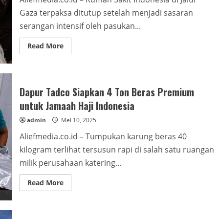
ditengah
Gaza terpaksa ditutup setelah menjadi sasaran
Ketegangan
Kawasan
serangan intensif oleh pasukan...
Timur
Tengah
Read
Read More
more
about
RS
Indonesia
di
Gaza
Dapur Tadco Siapkan 4 Ton Beras Premium
Ditutup
,
untuk Jamaah Haji Indonesia
Akibat
Serangan
admin
Mei 10, 2025
Intensif
Israel,
Puluhan
Aliefmedia.co.id – Tumpukan karung beras 40
Pasien
Terjebak
kilogram terlihat tersusun rapi di salah satu ruangan
milik perusahaan katering...
Read
Read More
more
about
Dapur
Tadco
Siapkan