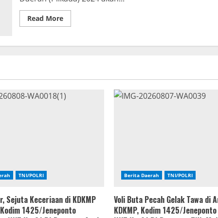
Read
Read More
more
about
481
Pasangan
Calon
Kepala
Daerah
Pilkada
2024,
Resmi
Dilantik
erah
TNI/POLRI
Berita Daerah
TNI/POLRI
r, Sejuta Keceriaan di KDKMP
Voli Buta Pecah Gelak Tawa di 
, Kodim 1425/Jeneponto
KDKMP, Kodim 1425/Jeneponto