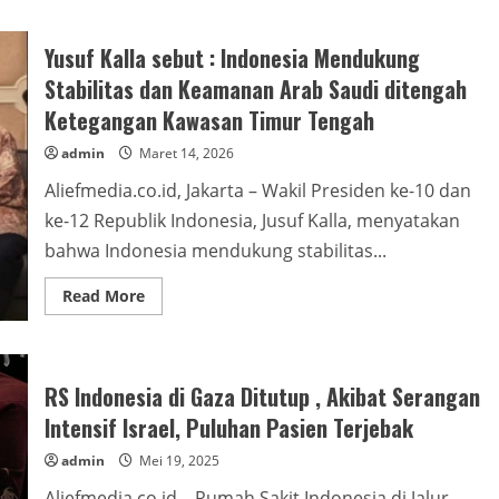
Yusuf Kalla sebut : Indonesia Mendukung
Stabilitas dan Keamanan Arab Saudi ditengah
Ketegangan Kawasan Timur Tengah
admin
Maret 14, 2026
Aliefmedia.co.id, Jakarta – Wakil Presiden ke-10 dan
ke-12 Republik Indonesia, Jusuf Kalla, menyatakan
bahwa Indonesia mendukung stabilitas...
Read
Read More
more
about
Yusuf
Kalla
sebut
:
RS Indonesia di Gaza Ditutup , Akibat Serangan
Indonesia
Mendukung
Intensif Israel, Puluhan Pasien Terjebak
Stabilitas
dan
admin
Mei 19, 2025
Keamanan
Arab
Aliefmedia.co.id – Rumah Sakit Indonesia di Jalur
Saudi