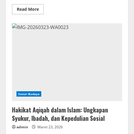
Read
Read More
more
about
Sitatta
Kaleleng
dalam
Budaya
Turatea
:
Refleksi
atas
Putusnya
Persaudaraan
dalam
Tradisi
Lokal
Sosial Budaya
Hakikat Aqiqah dalam Islam: Ungkapan
Syukur, Ibadah, dan Kepedulian Sosial
admin
Maret 23, 2026