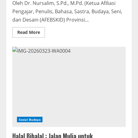
Oleh Dr. Nursalim, S.Pd., M.Pd. (Ketua Afiliasi
Pengajar, Penulis, Bahasa, Sastra, Budaya, Seni,
dan Desain (AFEBSKID) Provinsi...
Read
Read More
more
about
Hakikat
Aqiqah
dalam
Islam:
Ungkapan
Syukur,
Ibadah,
dan
Kepedulian
Sosial
Sosial Budaya
Halal Bihalal : Jalan Mulia untuk