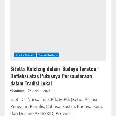
dan
Pemerintah
Desa
Bersinergi
Amankan
Tradisi
A’lammang,
Harmoni
Sosial
Menguat
di
Takalar
Berita Daerah
Sosial Budaya
Sitatta Kaleleng dalam Budaya Turatea :
Refleksi atas Putusnya Persaudaraan
dalam Tradisi Lokal
admin
April 1, 2026
Oleh Dr. Nursalim, S.Pd., M.Pd. (Ketua Afiliasi
Pengajar, Penulis, Bahasa, Sastra, Budaya, Seni,
dan Desain (AFEBSKID) Provinsi...