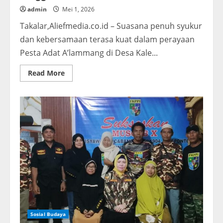
admin
Mei 1, 2026
Takalar,Aliefmedia.co.id – Suasana penuh syukur
dan kebersamaan terasa kuat dalam perayaan
Pesta Adat A’lammang di Desa Kale...
Read
Read More
more
about
Polsek
Polsel
Tampil
Sigap,
Pesta
A’lammang
Berjalan
Lancar
Tanpa
Gangguan
Sosial Budaya