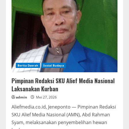
Dampingi
Ketua
TP
PKK
Jeneponto
Serahkan
Bantuan
bagi
Korban
Kebakaran
Berita Daerah
Sosial Budaya
Pimpinan Redaksi SKU Alief Media Nasional
Laksanakan Kurban
admin
Mei 27, 2026
Aliefmedia.co.id, Jeneponto — Pimpinan Redaksi
SKU Alief Media Nasional (AMN), Abd Rahman
Syam, melaksanakan penyembelihan hewan