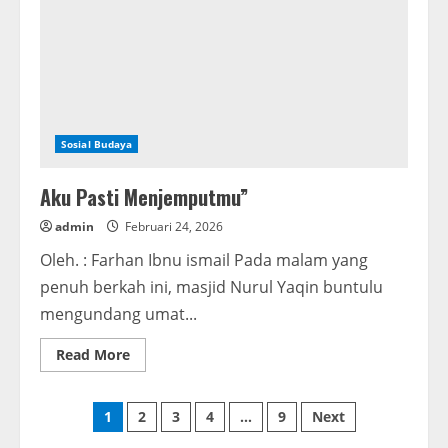
Jin,
Manusia,
dan
Kedalaman
Iman
Sosial Budaya
Aku Pasti Menjemputmu”
admin
Februari 24, 2026
Oleh. : Farhan Ibnu ismail Pada malam yang
penuh berkah ini, masjid Nurul Yaqin buntulu
mengundang umat...
Read
Read More
more
about
Aku
Paginasi
Pasti
1
2
3
4
…
9
Next
Menjemputmu”