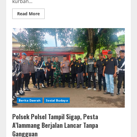
kurban...
Read
Read More
more
about
Pimpinan
Redaksi
SKU
Alief
Media
Nasional
Laksanakan
Kurban
Berita Daerah
Sosial Budaya
Polsek Polsel Tampil Sigap, Pesta
A’lammang Berjalan Lancar Tanpa
Gangguan