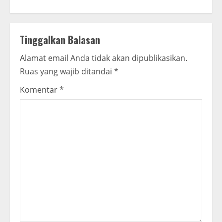
i
n
Tinggalkan Balasan
u
Alamat email Anda tidak akan dipublikasikan.
e
Ruas yang wajib ditandai
*
R
Komentar
*
e
a
d
i
n
g