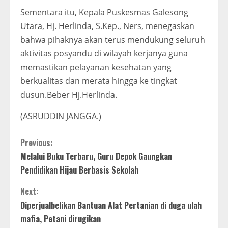
Sementara itu, Kepala Puskesmas Galesong
Utara, Hj. Herlinda, S.Kep., Ners, menegaskan
bahwa pihaknya akan terus mendukung seluruh
aktivitas posyandu di wilayah kerjanya guna
memastikan pelayanan kesehatan yang
berkualitas dan merata hingga ke tingkat
dusun.Beber Hj.Herlinda.
(ASRUDDIN JANGGA.)
C
Previous:
Melalui Buku Terbaru, Guru Depok Gaungkan
o
Pendidikan Hijau Berbasis Sekolah
n
Next:
t
Diperjualbelikan Bantuan Alat Pertanian di duga ulah
mafia, Petani dirugikan