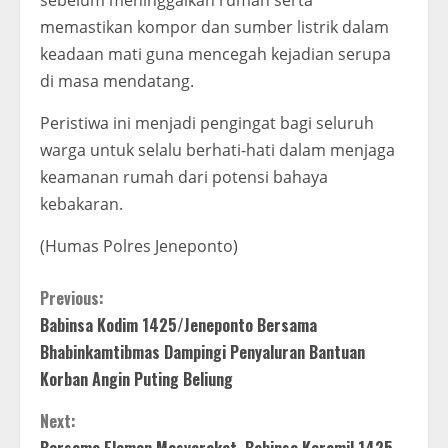
sebelum meninggalkan rumah serta
memastikan kompor dan sumber listrik dalam
keadaan mati guna mencegah kejadian serupa
di masa mendatang.
Peristiwa ini menjadi pengingat bagi seluruh
warga untuk selalu berhati-hati dalam menjaga
keamanan rumah dari potensi bahaya
kebakaran.
(Humas Polres Jeneponto)
C
Previous:
Babinsa Kodim 1425/Jeneponto Bersama
o
Bhabinkamtibmas Dampingi Penyaluran Bantuan
n
Korban Angin Puting Beliung
t
Next: