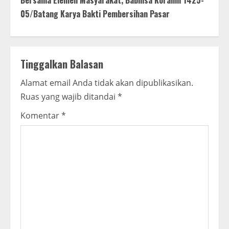
Bersama Elemen Masyarakat, Babinsa Koramil 1425-
i
05/Batang Karya Bakti Pembersihan Pasar
n
u
Tinggalkan Balasan
e
Alamat email Anda tidak akan dipublikasikan.
R
Ruas yang wajib ditandai
*
e
Komentar
*
a
d
i
n
g