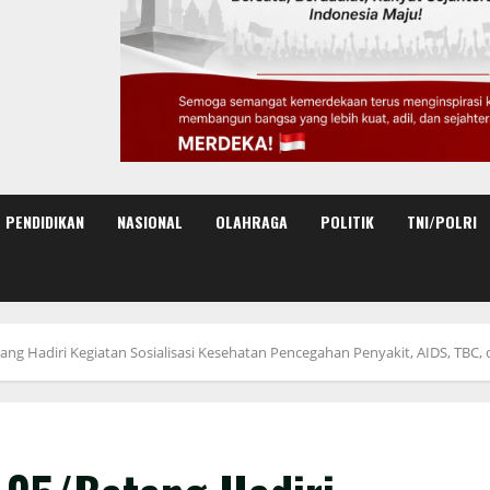
PENDIDIKAN
NASIONAL
OLAHRAGA
POLITIK
TNI/POLRI
ang Hadiri Kegiatan Sosialisasi Kesehatan Pencegahan Penyakit, AIDS, TBC, 