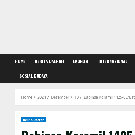
HOME
BERITA DAERAH
EKONOMI
INTERNASIONAL
SOSIAL BUDAYA
Home
2024
Desember
10
Babinsa Koramil 1425-05/Bat
Berita Daerah