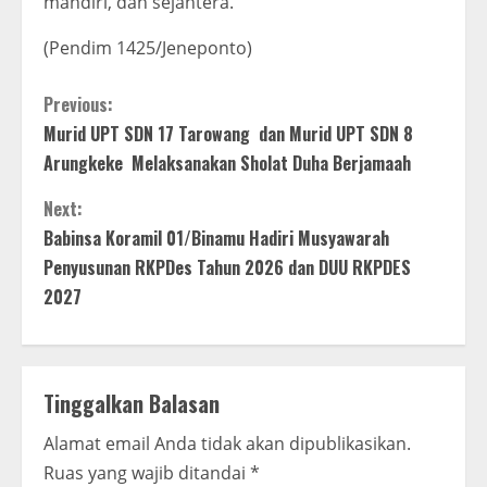
mandiri, dan sejahtera.
(Pendim 1425/Jeneponto)
C
Previous:
Murid UPT SDN 17 Tarowang dan Murid UPT SDN 8
o
Arungkeke Melaksanakan Sholat Duha Berjamaah
n
Next:
t
Babinsa Koramil 01/Binamu Hadiri Musyawarah
Penyusunan RKPDes Tahun 2026 dan DUU RKPDES
i
2027
n
u
Tinggalkan Balasan
e
Alamat email Anda tidak akan dipublikasikan.
R
Ruas yang wajib ditandai
*