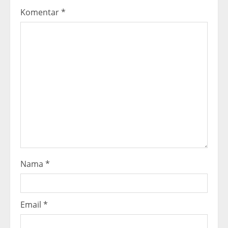
e
Komentar
*
a
d
i
n
g
Nama
*
Email
*