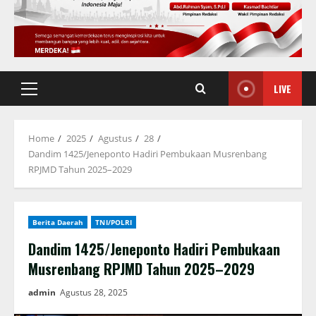
LIVE
Primary
Menu
Home
2025
Agustus
28
Dandim 1425/Jeneponto Hadiri Pembukaan Musrenbang
RPJMD Tahun 2025–2029
Berita Daerah
TNI/POLRI
Dandim 1425/Jeneponto Hadiri Pembukaan
Musrenbang RPJMD Tahun 2025–2029
admin
Agustus 28, 2025