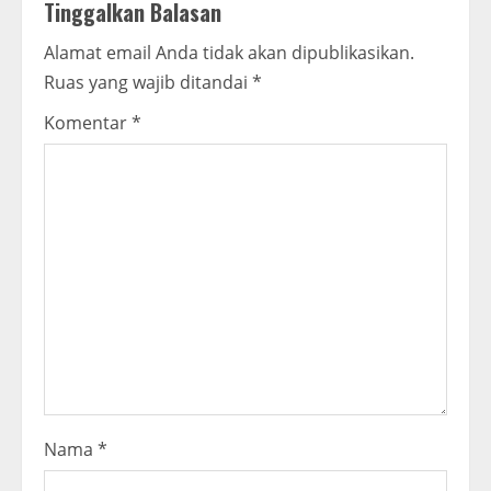
Tinggalkan Balasan
u
Alamat email Anda tidak akan dipublikasikan.
e
Ruas yang wajib ditandai
*
R
Komentar
*
e
a
d
i
n
g
Nama
*