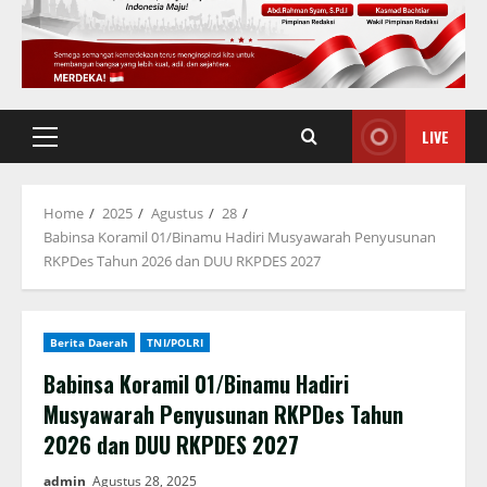
LIVE
Primary
Menu
Home
2025
Agustus
28
Babinsa Koramil 01/Binamu Hadiri Musyawarah Penyusunan
RKPDes Tahun 2026 dan DUU RKPDES 2027
Berita Daerah
TNI/POLRI
Babinsa Koramil 01/Binamu Hadiri
Musyawarah Penyusunan RKPDes Tahun
2026 dan DUU RKPDES 2027
admin
Agustus 28, 2025