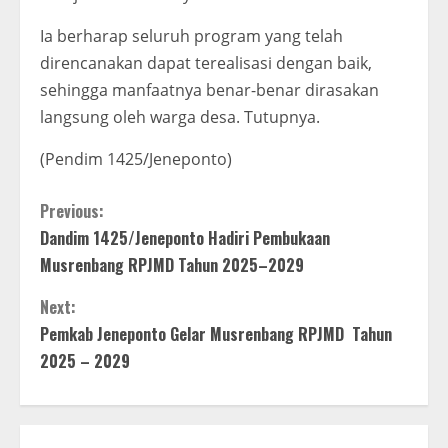
Ia berharap seluruh program yang telah
direncanakan dapat terealisasi dengan baik,
sehingga manfaatnya benar-benar dirasakan
langsung oleh warga desa. Tutupnya.
(Pendim 1425/Jeneponto)
C
Previous:
Dandim 1425/Jeneponto Hadiri Pembukaan
o
Musrenbang RPJMD Tahun 2025–2029
n
Next:
t
Pemkab Jeneponto Gelar Musrenbang RPJMD Tahun
2025 – 2029
i
n