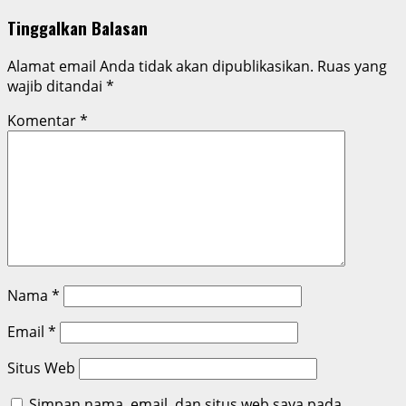
Tinggalkan Balasan
Alamat email Anda tidak akan dipublikasikan.
Ruas yang
wajib ditandai
*
Komentar
*
Nama
*
Email
*
Situs Web
Simpan nama, email, dan situs web saya pada