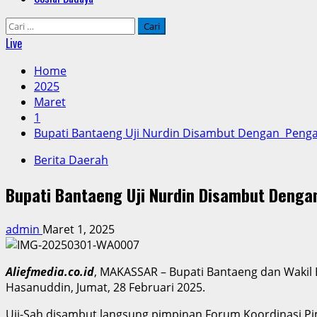
Cari
untuk:
Live
Home
2025
Maret
1
Bupati Bantaeng Uji Nurdin Disambut Dengan Penga
Berita Daerah
Bupati Bantaeng Uji Nurdin Disambut Deng
admin
Maret 1, 2025
Aliefmedia.co.id
, MAKASSAR – Bupati Bantaeng dan Wakil B
Hasanuddin, Jumat, 28 Februari 2025.
Uji-Sah disambut langsung pimpinan Forum Koordinasi Pi