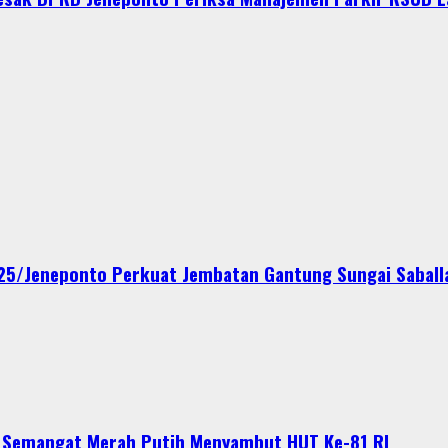
425/Jeneponto Perkuat Jembatan Gantung Sungai Saball
n Semangat Merah Putih Menyambut HUT Ke-81 RI