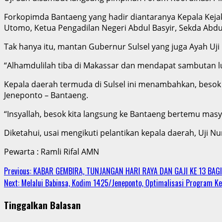
Forkopimda Bantaeng yang hadir diantaranya Kepala Kejak
Utomo, Ketua Pengadilan Negeri Abdul Basyir, Sekda Abd
Tak hanya itu, mantan Gubernur Sulsel yang juga Ayah Uj
“Alhamdulilah tiba di Makassar dan mendapat sambutan l
Kepala daerah termuda di Sulsel ini menambahkan, beso
Jeneponto – Bantaeng.
“Insyallah, besok kita langsung ke Bantaeng bertemu ma
Diketahui, usai mengikuti pelantikan kepala daerah, Uji N
Pewarta : Ramli Rifal AMN
Continue
Previous:
KABAR GEMBIRA, TUNJANGAN HARI RAYA DAN GAJI KE 13 BAG
Next:
Melalui Babinsa, Kodim 1425/Jeneponto, Optimalisasi Program K
Reading
Tinggalkan Balasan