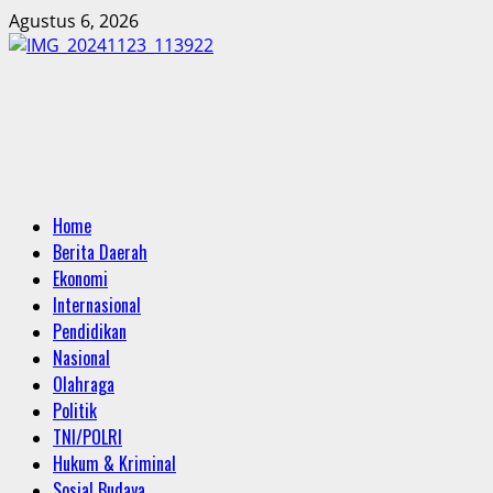
Skip
Agustus 6, 2026
to
content
Primary
Home
Menu
Berita Daerah
Ekonomi
Internasional
Pendidikan
Nasional
Olahraga
Politik
TNI/POLRI
Hukum & Kriminal
Sosial Budaya