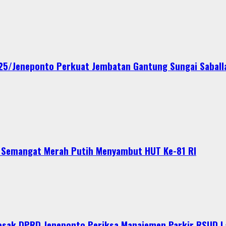
425/Jeneponto Perkuat Jembatan Gantung Sungai Saball
n Semangat Merah Putih Menyambut HUT Ke-81 RI
esak DPRD Jeneponto Periksa Manajemen Parkir RSUD 