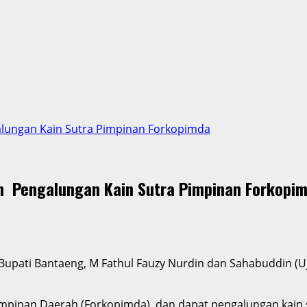
lungan Kain Sutra Pimpinan Forkopimda
an Pengalungan Kain Sutra Pimpinan Forkopi
upati Bantaeng, M Fathul Fauzy Nurdin dan Sahabuddin (Uji 
mpinan Daerah (Forkopimda), dan dapat pengalungan kain 