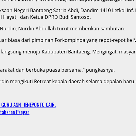
saan Negeri Bantaeng Satria Abdi, Dandim 1410 Letkol Inf.
ul Hayat, dan Ketua DPRD Budi Santoso.
i Nurdin, Nurdin Abdullah turut memberikan sambutan.
uar biasa dari pimpinan Forkompinda yang repot-repot ke 
k langsung menuju Kabupaten Bantaeng. Mengingat, masya
syarakat dan berbuka puasa bersama,” pungkasnya.
urdin mengikuti Retreat kepala daerah selama depalan haru d
I GURU ASN JENEPONTO CAIR.
etahanan Pangan