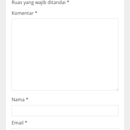
R
Ruas yang wajib ditandai
*
e
Komentar
*
a
d
i
n
g
Nama
*
Email
*