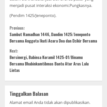
menjadi pusat interaksi ekonomi.Pungkasnya.
(Pendim 1425/Jeneponto).
C
Previous:
Sambut Ramadhan 1446, Dandim 1425/Jeneponto
o
Bersama Anggota Ikuti Acara Doa dan Dzikir Bersama
n
Next:
t
Bersinergi, Babinsa Koramil 1425-01/Binamu
Bersama Bhabinkamtibmas Bantu Atur Arus Lalu
i
Lintas
n
u
Tinggalkan Balasan
e
Alamat email Anda tidak akan dipublikasikan.