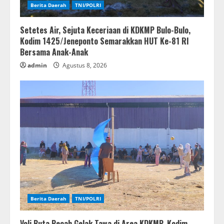
Berita Daerah
TNI/POLRI
Setetes Air, Sejuta Keceriaan di KDKMP Bulo-Bulo,
Kodim 1425/Jeneponto Semarakkan HUT Ke-81 RI
Bersama Anak-Anak
admin
Agustus 8, 2026
Berita Daerah
TNI/POLRI
Voli Buta Pecah Gelak Tawa di Area KDKMP, Kodim