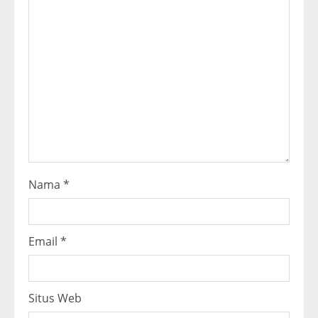
a
d
i
n
g
Nama
*
Email
*
Situs Web