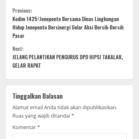
C
Previous:
Kodim 1425/Jeneponto Bersama Dinas Lingkungan
o
Hidup Jeneponto Bersinergi Gelar Aksi Bersih-Bersih
n
Pasar
t
Next:
JELANG PELANTIKAN PENGURUS DPD HIPSI TAKALAR,
i
GELAR RAPAT
n
u
Tinggalkan Balasan
e
Alamat email Anda tidak akan dipublikasikan.
R
Ruas yang wajib ditandai
*
e
Komentar
*