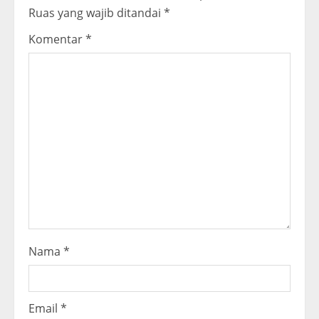
R
Ruas yang wajib ditandai
*
e
Komentar
*
a
d
i
n
g
Nama
*
Email
*