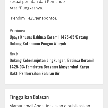
sesuai perintah dari Komando
Atas.”Pungkasnya.
(Pendim 1425/Jeneponto).
C
Previous:
Upaya Khusus Babinsa Koramil 1425-05/Batang
o
Dukung Ketahanan Pangan Wilayah
n
Next:
t
Dukung Keberlanjutan Lingkungan, Babinsa Koramil
1425-03/Tamalatea Bersama Masyarakat Karya
i
Bakti Pembersihan Saluran Air
n
u
Tinggalkan Balasan
e
Alamat email Anda tidak akan dipublikasikan.