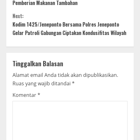
n
Pemberian Makanan Tambahan
t
Next:
Kodim 1425/Jeneponto Bersama Polres Jeneponto
i
Gelar Patroli Gabungan Ciptakan Kondusifitas Wilayah
n
u
Tinggalkan Balasan
e
Alamat email Anda tidak akan dipublikasikan.
R
Ruas yang wajib ditandai
*
e
Komentar
*
a
d
i