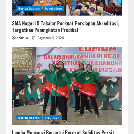
Berita Daerah
Pendidikan
SMA Negeri 5 Takalar Perkuat Persiapan Akreditasi,
Targetkan Peningkatan Predikat
admin
Agustus 6, 2026
Berita Daerah
TNI/POLRI
Lomba Menyanyi Berantai Pererat Soliditas Persit