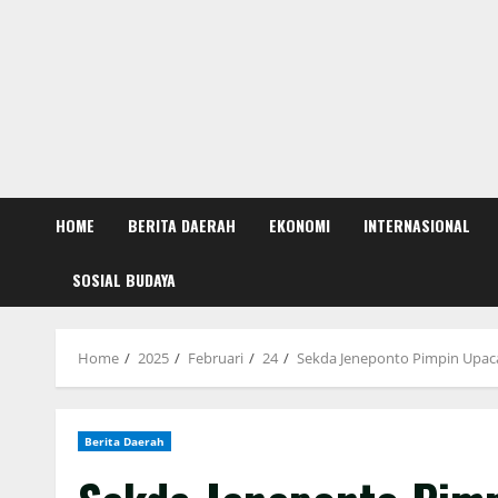
HOME
BERITA DAERAH
EKONOMI
INTERNASIONAL
SOSIAL BUDAYA
Home
2025
Februari
24
Sekda Jeneponto Pimpin Upac
Berita Daerah