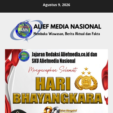
Skip
Agustus 9, 2026
to
content