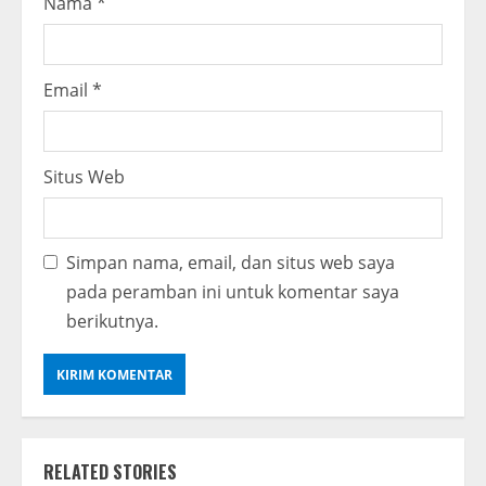
Nama
*
Email
*
Situs Web
Simpan nama, email, dan situs web saya
pada peramban ini untuk komentar saya
berikutnya.
RELATED STORIES