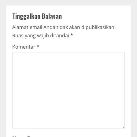
n
Tinggalkan Balasan
u
Alamat email Anda tidak akan dipublikasikan.
e
Ruas yang wajib ditandai
*
R
Komentar
*
e
a
d
i
n
g