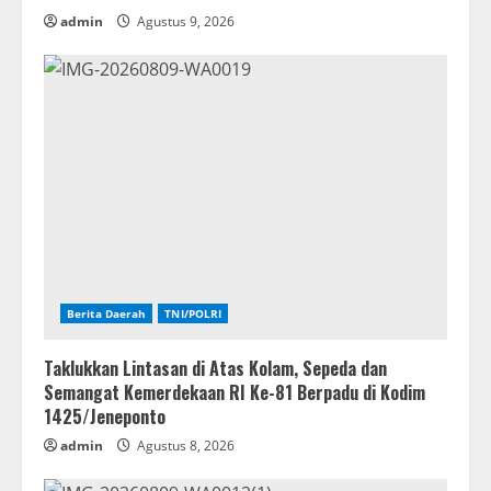
admin
Agustus 9, 2026
Berita Daerah
TNI/POLRI
Taklukkan Lintasan di Atas Kolam, Sepeda dan
Semangat Kemerdekaan RI Ke-81 Berpadu di Kodim
1425/Jeneponto
admin
Agustus 8, 2026