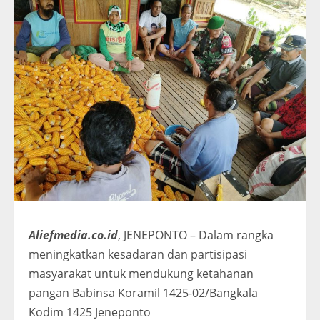
Aliefmedia.co.id
, JENEPONTO – Dalam rangka
meningkatkan kesadaran dan partisipasi
masyarakat untuk mendukung ketahanan
pangan Babinsa Koramil 1425-02/Bangkala
Kodim 1425 Jeneponto