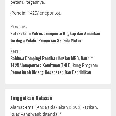
petani,” tegasnya.
(Pendim 1425/Jeneponto).
C
Previous:
Satreskrim Polres Jeneponto Ungkap dan Amankan
o
terduga Pelaku Pencurian Sepeda Motor
n
Next:
t
Babinsa Dampingi Pendistribusian MBG, Dandim
1425/Jeneponto : Komitmen TNI Dukung Program
i
Pemerintah Bidang Kesehatan Dan Pendidikan
n
u
Tinggalkan Balasan
e
Alamat email Anda tidak akan dipublikasikan.
R
Ruas yang wajib ditandai
*