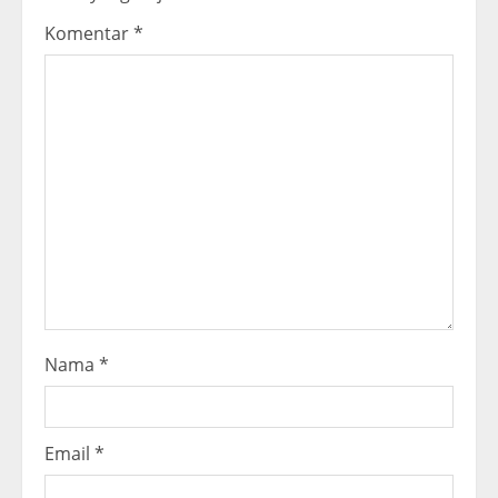
e
Komentar
*
a
d
i
n
g
Nama
*
Email
*