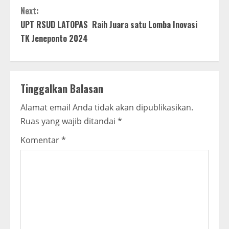
t
Next:
UPT RSUD LATOPAS Raih Juara satu Lomba Inovasi
i
TK Jeneponto 2024
n
u
Tinggalkan Balasan
e
Alamat email Anda tidak akan dipublikasikan.
R
Ruas yang wajib ditandai
*
e
Komentar
*
a
d
i