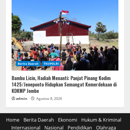
Berita Daerah
TNI/POLRI
Bambu Licin, Hadiah Menanti: Panjat Pinang Kodim
1425/Jeneponto Hidupkan Semangat Kemerdekaan di
KDKMP Jombe
admin
Agustus 8, 2026
Home
Berita Daerah
Ekonomi
Hukum & Kriminal
Internasional
Nasional
Pendidikan
Olahraga