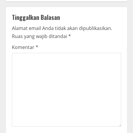
n
Tinggalkan Balasan
u
Alamat email Anda tidak akan dipublikasikan.
e
Ruas yang wajib ditandai
*
R
Komentar
*
e
a
d
i
n
g