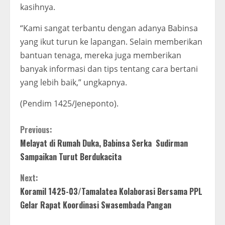
kasihnya.
“Kami sangat terbantu dengan adanya Babinsa
yang ikut turun ke lapangan. Selain memberikan
bantuan tenaga, mereka juga memberikan
banyak informasi dan tips tentang cara bertani
yang lebih baik,” ungkapnya.
(Pendim 1425/Jeneponto).
C
Previous:
Melayat di Rumah Duka, Babinsa Serka Sudirman
o
Sampaikan Turut Berdukacita
n
Next:
t
Koramil 1425-03/Tamalatea Kolaborasi Bersama PPL
Gelar Rapat Koordinasi Swasembada Pangan
i