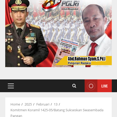
LIVE
Primary
Menu
Home
2025
Februari
13
Komitmen Koramil 1425-05/Batang Sukseskan Swasembada
Pangan