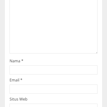
e
a
d
i
n
g
Nama
*
Email
*
Situs Web