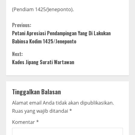
(Pendiam 1425/Jeneponto).
C
Previous:
Petani Apresiasi Pendampingan Yang Di Lakukan
o
Babinsa Kodim 1425/Jeneponto
n
Next:
t
Kades Jipang Surati Wartawan
i
n
Tinggalkan Balasan
u
Alamat email Anda tidak akan dipublikasikan.
Ruas yang wajib ditandai
*
e
Komentar
*
R