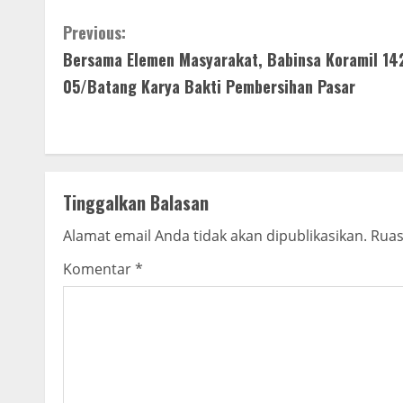
C
Previous:
Bersama Elemen Masyarakat, Babinsa Koramil 14
o
05/Batang Karya Bakti Pembersihan Pasar
n
t
i
Tinggalkan Balasan
n
Alamat email Anda tidak akan dipublikasikan.
Ruas
u
Komentar
*
e
R
e