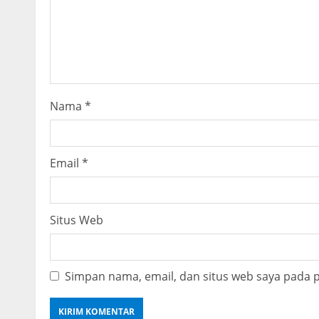
a
d
i
n
Nama
*
g
Email
*
Situs Web
Simpan nama, email, dan situs web saya pada 