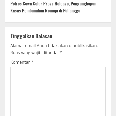
t
Polres Gowa Gelar Press Release, Pengungkapan
Kasus Pembunuhan Remaja di Pallangga
i
n
Tinggalkan Balasan
u
Alamat email Anda tidak akan dipublikasikan.
e
Ruas yang wajib ditandai
*
R
Komentar
*
e
a
d
i
n