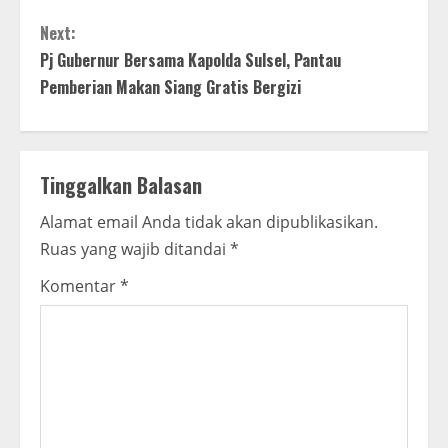
n
Next:
t
Pj Gubernur Bersama Kapolda Sulsel, Pantau
Pemberian Makan Siang Gratis Bergizi
i
n
Tinggalkan Balasan
u
Alamat email Anda tidak akan dipublikasikan.
e
Ruas yang wajib ditandai
*
R
Komentar
*
e
a
d
i