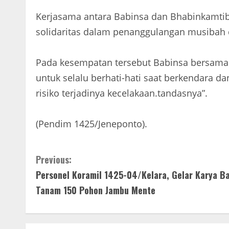
Kerjasama antara Babinsa dan Bhabinkamti
solidaritas dalam penanggulangan musibah d
Pada kesempatan tersebut Babinsa bersa
untuk selalu berhati-hati saat berkendara d
risiko terjadinya kecelakaan.tandasnya”.
(Pendim 1425/Jeneponto).
C
Previous:
Personel Koramil 1425-04/Kelara, Gelar Karya Ba
o
Tanam 150 Pohon Jambu Mente
n
t