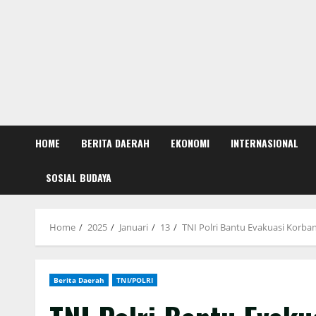
HOME
BERITA DAERAH
EKONOMI
INTERNASIONAL
SOSIAL BUDAYA
Home
2025
Januari
13
TNI Polri Bantu Evakuasi Korba
Berita Daerah
TNI/POLRI