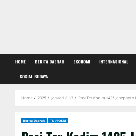
HOME
BERITA DAERAH
EKONOMI
INTERNASIONAL
SOSIAL BUDAYA
Home
2025
Januari
13
Pasi Ter Kodim 1425 Jeneponto
Berita Daerah
TNI/POLRI