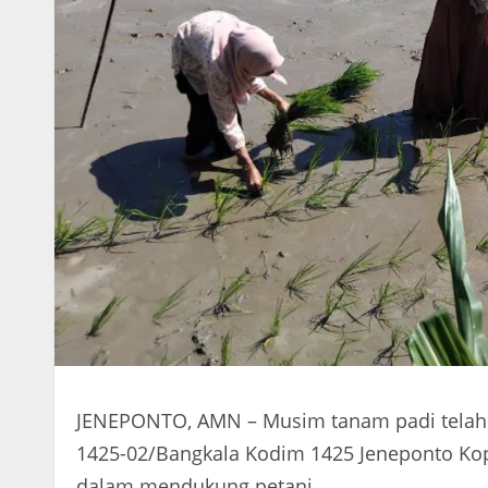
JENEPONTO, AMN – Musim tanam padi telah t
1425-02/Bangkala Kodim 1425 Jeneponto Ko
dalam mendukung petani.