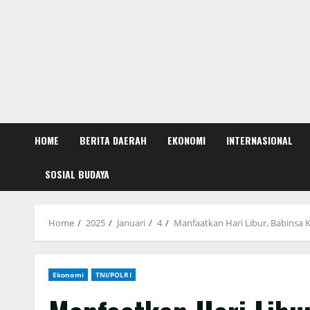
HOME
BERITA DAERAH
EKONOMI
INTERNASIONAL
SOSIAL BUDAYA
Home
2025
Januari
4
Manfaatkan Hari Libur, Babinsa
Ekonomi
TNI/POLRI