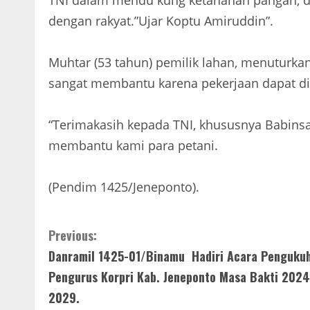
TNI dalam mendu kung ketahanan pangan, 
dengan rakyat.”Ujar Koptu Amiruddin”.
Muhtar (53 tahun) pemilik lahan, menuturk
sangat membantu karena pekerjaan dapat di
“Terimakasih kepada TNI, khususnya Babinsa
membantu kami para petani.
(Pendim 1425/Jeneponto).
C
Previous:
Danramil 1425-01/Binamu Hadiri Acara Penguku
o
Pengurus Korpri Kab. Jeneponto Masa Bakti 2024
n
2029.