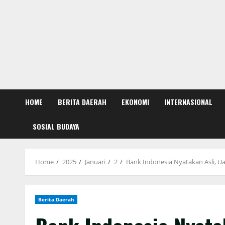
HOME
BERITA DAERAH
EKONOMI
INTERNASIONAL
SOSIAL BUDAYA
Home
2025
Januari
2
Bank Indonesia Nyatakan Asli, U
Berita Daerah