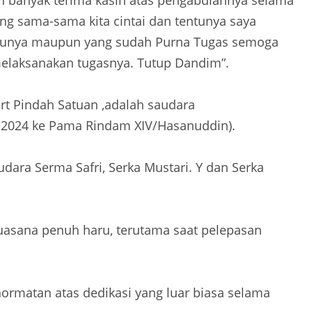
banyak terima kasih atas pengabdiannya selama
ng sama-sama kita cintai dan tentunya saya
arunya maupun yang sudah Purna Tugas semoga
laksanakan tugasnya. Tutup Dandim”.
rt Pindah Satuan ,adalah saudara
TA 2024 ke Pama Rindam XIV/Hasanuddin).
dara Serma Safri, Serka Mustari. Y dan Serka
asana penuh haru, terutama saat pelepasan
hormatan atas dedikasi yang luar biasa selama