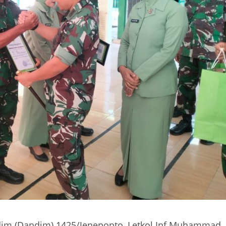
dim (Dandim) 1425/Jeneponto, Letkol Inf Muhammad