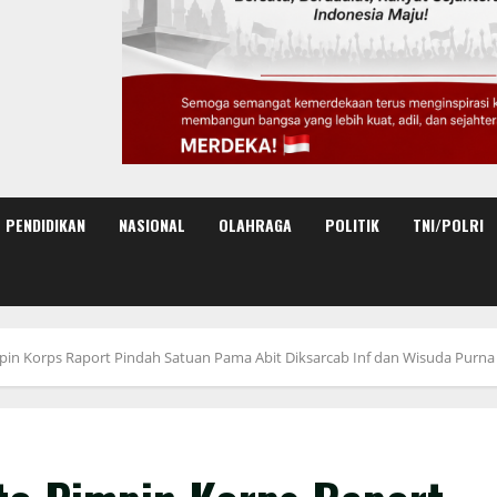
PENDIDIKAN
NASIONAL
OLAHRAGA
POLITIK
TNI/POLRI
in Korps Raport Pindah Satuan Pama Abit Diksarcab Inf dan Wisuda Purna