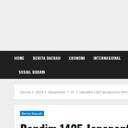
HOME
BERITA DAERAH
EKONOMI
INTERNASIONAL
SOSIAL BUDAYA
Home
2024
Desember
31
Dandim 1425 Jeneponto Pimp
Berita Daerah