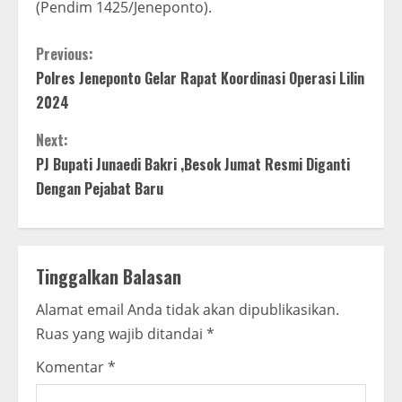
(Pendim 1425/Jeneponto).
C
Previous:
Polres Jeneponto Gelar Rapat Koordinasi Operasi Lilin
o
2024
n
Next:
t
PJ Bupati Junaedi Bakri ,Besok Jumat Resmi Diganti
Dengan Pejabat Baru
i
n
Tinggalkan Balasan
u
Alamat email Anda tidak akan dipublikasikan.
e
Ruas yang wajib ditandai
*
R
Komentar
*
e