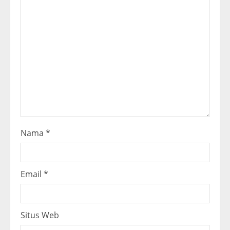
a
d
i
n
g
Nama
*
Email
*
Situs Web