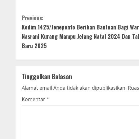
C
Previous:
Kodim 1425/Jeneponto Berikan Bantuan Bagi Wa
o
Nasrani Kurang Mampu Jelang Natal 2024 Dan Ta
n
Baru 2025
t
i
Tinggalkan Balasan
n
Alamat email Anda tidak akan dipublikasikan.
Ruas
u
Komentar
*
e
R
e