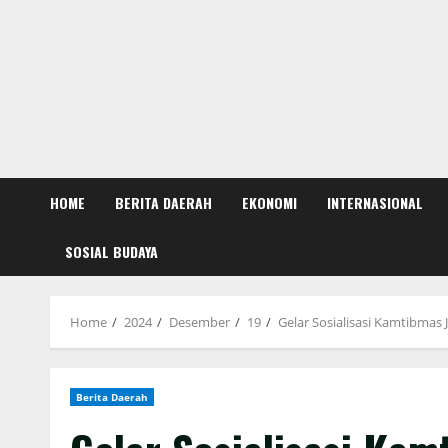
HOME
BERITA DAERAH
EKONOMI
INTERNASIONAL
SOSIAL BUDAYA
Home
2024
Desember
19
Gelar Sosialisasi Kamtibmas
Berita Daerah