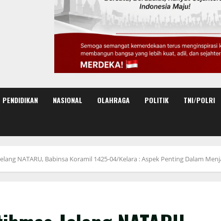
PENDIDIKAN
NASIONAL
OLAHRAGA
POLITIK
TNI/POLRI
 Jelang NATARU, Babinsa Koramil 1425-04/Kelara : Aspek Penting Dalam Menj