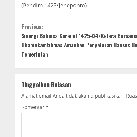
(Pendim 1425/Jeneponto).
C
Previous:
Sinergi Babinsa Koramil 1425-04/Kelara Bersam
o
Bhabinkamtibmas Amankan Penyaluran Bansos B
n
Pemerintah
t
i
Tinggalkan Balasan
n
Alamat email Anda tidak akan dipublikasikan.
Ruas
u
Komentar
*
e
R