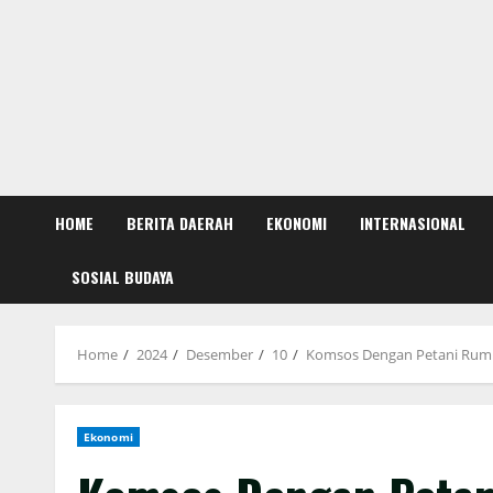
HOME
BERITA DAERAH
EKONOMI
INTERNASIONAL
SOSIAL BUDAYA
Home
2024
Desember
10
Komsos Dengan Petani Rump
Ekonomi