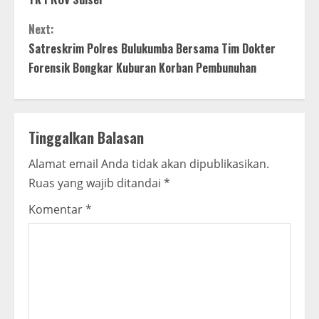
n
Next:
t
Satreskrim Polres Bulukumba Bersama Tim Dokter
Forensik Bongkar Kuburan Korban Pembunuhan
i
n
Tinggalkan Balasan
u
Alamat email Anda tidak akan dipublikasikan.
e
Ruas yang wajib ditandai
*
R
Komentar
*
e
a
d