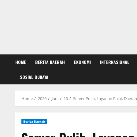
HOME
BERITA DAERAH
EKONOMI
INTERNASIONAL
SOSIAL BUDAYA
Home
2026
Juni
10
Server Pulih, Layanan Pajak Daera
Berita Daerah