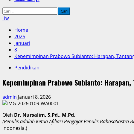
Cari
untuk:
Live
Home
2026
Januari
8
Kepemimpinan Prabowo Subianto: Harapan, Tantang
Pendidikan
Kepemimpinan Prabowo Subianto: Harapan, 
admin
Januari 8, 2026
Oleh
Dr. Nursalim, S.Pd., M.Pd
.
(Penulis adalah Ketua Afiliasi Pengajar Penulis BahasaSastra 
Indonesia.)