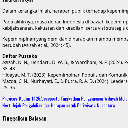
Dalam kerangka inilah, harapan publik terhadap kepemi
Pada akhirnya, masa depan Indonesia di bawah kepemim
kebijaksanaan, kekuatan dan keadilan, serta visi strategis 
Kepemimpinan yang demikian diharapkan mampu membawa I
berubah (Azizah et al., 2024: 45).
Daftar Pustaka
Azizah, N. N., Hendarti, D. W. B., & Wardhani, N. F. (2024). 
38–48.
Hidayat, M. T. (2023). Kepemimpinan Populis dan Komunikas
Mazda, C. N., Nurhayati, E., & Putra, R. A. D. (2024). Lead
25–35
Continue
Previous:
Kodim 1425/Jeneponto Tingkatkan Pengamanan Wilayah Melal
Next:
Jejak Pengabdian dan Harapan untuk Pariwisata Nusantara
Reading
Tinggalkan Balasan