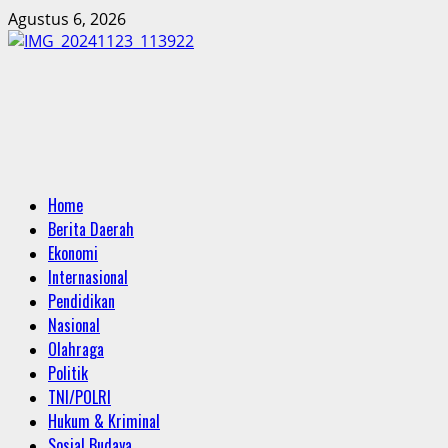
Skip
Agustus 6, 2026
to
content
Primary
Home
Menu
Berita Daerah
Ekonomi
Internasional
Pendidikan
Nasional
Olahraga
Politik
TNI/POLRI
Hukum & Kriminal
Sosial Budaya