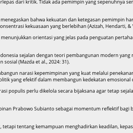
rlepas dari kritik. Tidak ada pemimpin yang sepenuhnya s
a menegaskan bahwa kekuatan dan ketegasan pemimpin harus
konsentrasi kekuasaan yang berlebihan (Azizah, Hendarti, & 
enunjukkan orientasi yang jelas pada penguatan pertah
Indonesia sejalan dengan teori pembangunan modern yang 
osial (Mazda et al., 2024: 31).
embangun narasi kepemimpinan yang kuat melalui penekana
i politik yang efektif dalam membangun kedekatan emosiona
si populis perlu dikelola secara bijaksana agar tetap seja
inan Prabowo Subianto sebagai momentum reflektif bagi b
, tetapi tentang kemampuan menghadirkan keadilan, kepast