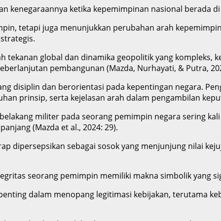
an kenegaraannya ketika kepemimpinan nasional berada d
mpin, tetapi juga menunjukkan perubahan arah kepemimpin
strategis.
 tekanan global dan dinamika geopolitik yang kompleks, 
 keberlanjutan pembangunan (Mazda, Nurhayati, & Putra, 202
yang disiplin dan berorientasi pada kepentingan negara. 
han prinsip, serta kejelasan arah dalam pengambilan kepu
lakang militer pada seorang pemimpin negara sering kali b
njang (Mazda et al., 2024: 29).
rap dipersepsikan sebagai sosok yang menjunjung nilai ke
tegritas seorang pemimpin memiliki makna simbolik yang 
penting dalam menopang legitimasi kebijakan, terutama ke