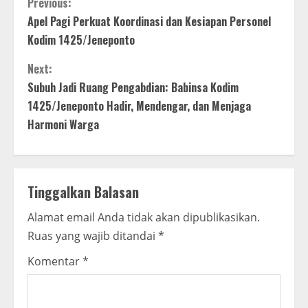
C
Previous:
Apel Pagi Perkuat Koordinasi dan Kesiapan Personel
o
Kodim 1425/Jeneponto
n
Next:
t
Subuh Jadi Ruang Pengabdian: Babinsa Kodim
1425/Jeneponto Hadir, Mendengar, dan Menjaga
i
Harmoni Warga
n
u
Tinggalkan Balasan
e
Alamat email Anda tidak akan dipublikasikan.
R
Ruas yang wajib ditandai
*
e
Komentar
*
a