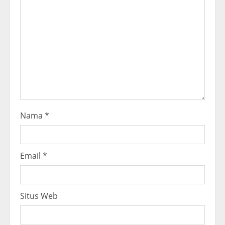
d
i
n
g
Nama
*
Email
*
Situs Web