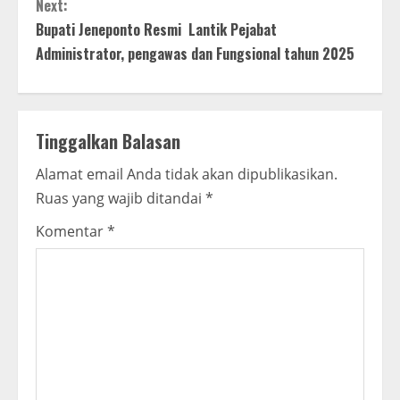
n
Next:
t
Bupati Jeneponto Resmi Lantik Pejabat
Administrator, pengawas dan Fungsional tahun 2025
i
n
Tinggalkan Balasan
u
Alamat email Anda tidak akan dipublikasikan.
e
Ruas yang wajib ditandai
*
R
Komentar
*
e
a
d
i