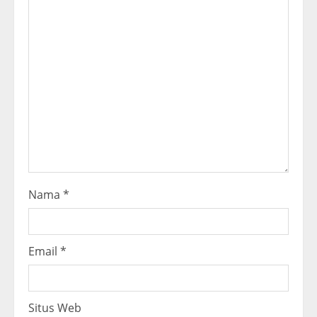
e
a
d
i
n
g
Nama
*
Email
*
Situs Web