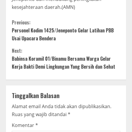
kesejahteraan daerah.(AMN)
C
Previous:
Personel Kodim 1425/Jeneponto Gelar Latihan PBB
o
Usai Upacara Bendera
n
Next:
t
Babinsa Koramil 01/Binamu Bersama Warga Gelar
Kerja Bakti Demi Lingkungan Yang Bersih dan Sehat
i
n
Tinggalkan Balasan
u
Alamat email Anda tidak akan dipublikasikan.
e
Ruas yang wajib ditandai
*
R
Komentar
*