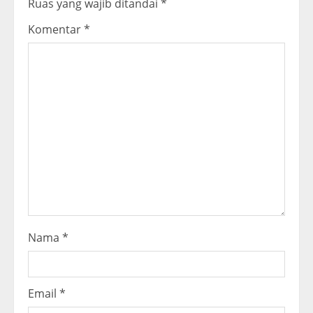
Ruas yang wajib ditandai
*
R
Komentar
*
e
a
d
i
n
g
Nama
*
Email
*