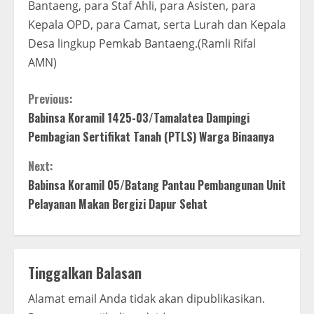
Bantaeng, para Staf Ahli, para Asisten, para
Kepala OPD, para Camat, serta Lurah dan Kepala
Desa lingkup Pemkab Bantaeng.(Ramli Rifal
AMN)
C
Previous:
Babinsa Koramil 1425-03/Tamalatea Dampingi
o
Pembagian Sertifikat Tanah (PTLS) Warga Binaanya
n
Next:
t
Babinsa Koramil 05/Batang Pantau Pembangunan Unit
Pelayanan Makan Bergizi Dapur Sehat
i
n
Tinggalkan Balasan
u
Alamat email Anda tidak akan dipublikasikan.
e