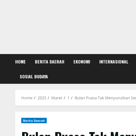
HOME
BERITA DAERAH
EKONOMI
INTERNASIONAL
SOSIAL BUDAYA
Home
2025
Maret
1
Bulan Puasa Tak Menyurutkan Se
Berita Daerah