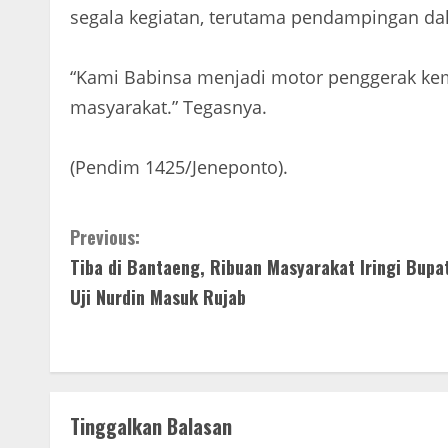
segala kegiatan, terutama pendampingan d
“Kami Babinsa menjadi motor penggerak k
masyarakat.” Tegasnya.
(Pendim 1425/Jeneponto).
C
Previous:
Tiba di Bantaeng, Ribuan Masyarakat Iringi Bupa
o
Uji Nurdin Masuk Rujab
n
t
i
Tinggalkan Balasan