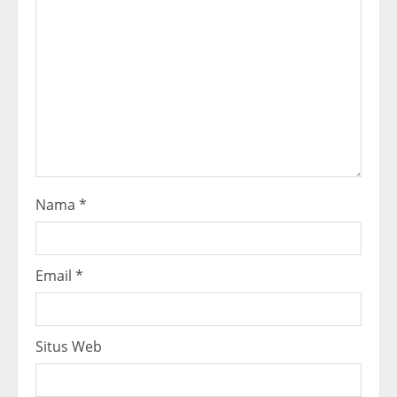
a
d
i
n
g
Nama
*
Email
*
Situs Web