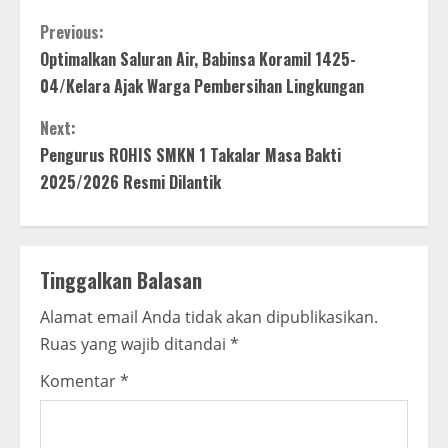
C
Previous:
Optimalkan Saluran Air, Babinsa Koramil 1425-
o
04/Kelara Ajak Warga Pembersihan Lingkungan
n
Next:
t
Pengurus ROHIS SMKN 1 Takalar Masa Bakti
2025/2026 Resmi Dilantik
i
n
Tinggalkan Balasan
u
Alamat email Anda tidak akan dipublikasikan.
e
Ruas yang wajib ditandai
*
R
Komentar
*
e