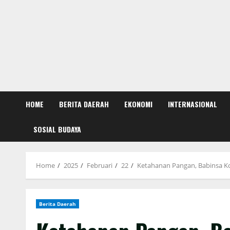
HOME
BERITA DAERAH
EKONOMI
INTERNASIONAL
SOSIAL BUDAYA
Home
2025
Februari
22
Ketahanan Pangan, Babinsa K
Berita Daerah