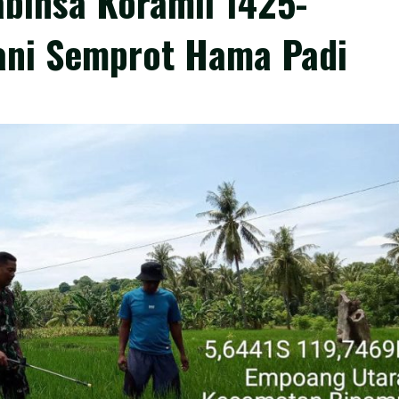
binsa Koramil 1425-
ani Semprot Hama Padi