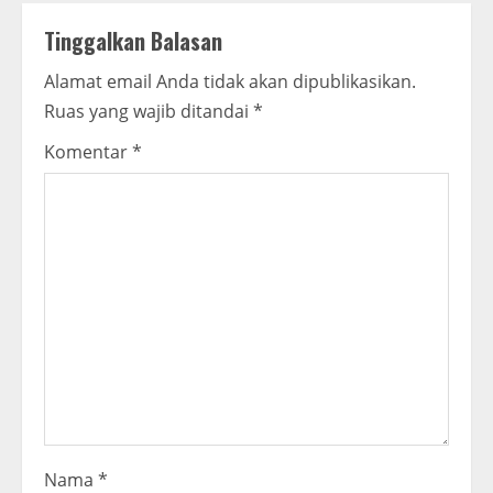
n
Tinggalkan Balasan
u
Alamat email Anda tidak akan dipublikasikan.
e
Ruas yang wajib ditandai
*
R
Komentar
*
e
a
d
i
n
g
Nama
*