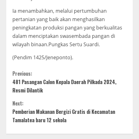
Ia menambahkan, melalui pertumbuhan
pertanian yang baik akan menghasilkan
peningkatan produksi pangan yang berkualitas
dalam menciptakan swasembada pangan di
wilayah binaan.Pungkas Sertu Suardi.
(Pendim 1425/Jeneponto).
C
Previous:
481 Pasangan Calon Kepala Daerah Pilkada 2024,
o
Resmi Dilantik
n
Next:
t
Pemberian Makanan Bergizi Gratis di Kecamatan
Tamalatea baru 12 sekola
i