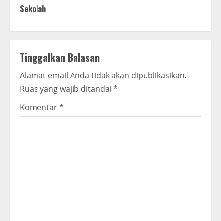
i
Sekolah
n
u
Tinggalkan Balasan
e
Alamat email Anda tidak akan dipublikasikan.
R
Ruas yang wajib ditandai
*
e
Komentar
*
a
d
i
n
g