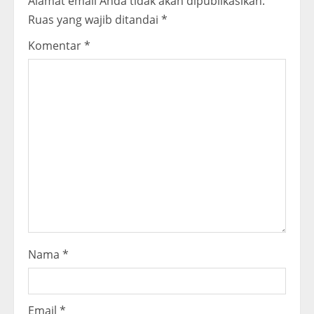
Alamat email Anda tidak akan dipublikasikan.
R
Ruas yang wajib ditandai
*
e
Komentar
*
a
d
i
n
g
Nama
*
Email
*