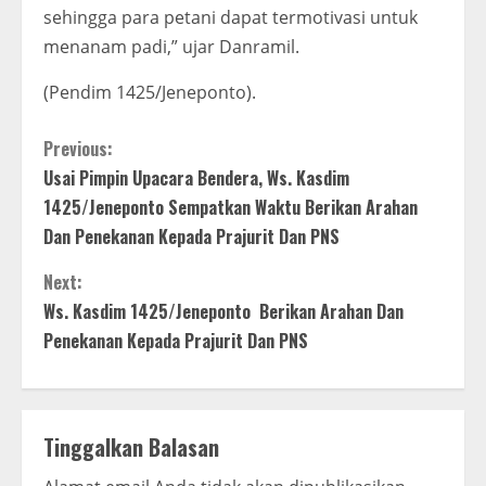
sehingga para petani dapat termotivasi untuk
menanam padi,” ujar Danramil.
(Pendim 1425/Jeneponto).
C
Previous:
Usai Pimpin Upacara Bendera, Ws. Kasdim
o
1425/Jeneponto Sempatkan Waktu Berikan Arahan
n
Dan Penekanan Kepada Prajurit Dan PNS
t
Next:
Ws. Kasdim 1425/Jeneponto Berikan Arahan Dan
i
Penekanan Kepada Prajurit Dan PNS
n
u
Tinggalkan Balasan
e