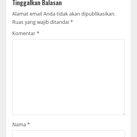
Tinggalkan Balasan
u
Alamat email Anda tidak akan dipublikasikan.
e
Ruas yang wajib ditandai
*
R
Komentar
*
e
a
d
i
n
g
Nama
*