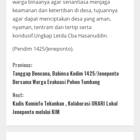
warga binaanya agar senantiasa menjaga
keamanan dan ketertiban di desa, tujuannya
agar dapat menciptakan desa yang aman,
nyaman, tentram dan tertip serta
kondusif.Ungkap Letda Cba Hasanuddin.
(Pendim 1425/Jeneponto).
C
Previous:
Tanggap Bencana, Babinsa Kodim 1425/Jeneponto
o
Bersama Warga Evakuasi Pohon Tumbang
n
Next:
t
Kadis Kominfo Tekankan , Kolaborasi ORARI Lokal
Jeneponto melalui KIM
i
n