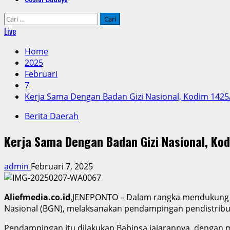
Cari
untuk:
Live
Home
2025
Februari
7
Kerja Sama Dengan Badan Gizi Nasional, Kodim 14
Berita Daerah
Kerja Sama Dengan Badan Gizi Nasional, K
admin
Februari 7, 2025
Aliefmedia.co.id
,JENEPONTO – Dalam rangka mendukung p
Nasional (BGN), melaksanakan pendampingan pendistribus
Pendampingan itu dilakukan Babinsa jajarannya, dengan m