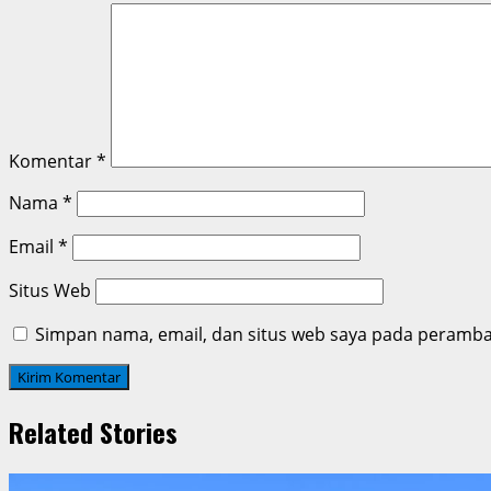
Komentar
*
Nama
*
Email
*
Situs Web
Simpan nama, email, dan situs web saya pada peramban
Related Stories