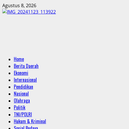
Skip
Agustus 8, 2026
to
content
Primary
Home
Menu
Berita Daerah
Ekonomi
Internasional
Pendidikan
Nasional
Olahraga
Politik
TNI/POLRI
Hukum & Kriminal
Sosial Budaya