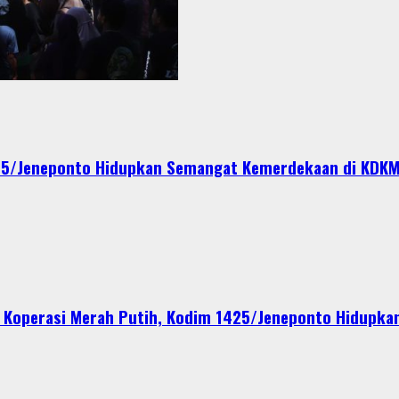
1425/Jeneponto Hidupkan Semangat Kemerdekaan di KDK
Koperasi Merah Putih, Kodim 1425/Jeneponto Hidupkan