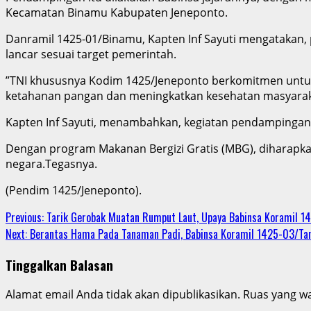
Kecamatan Binamu Kabupaten Jeneponto.
Danramil 1425-01/Binamu, Kapten Inf Sayuti mengatakan
lancar sesuai target pemerintah.
”TNI khususnya Kodim 1425/Jeneponto berkomitmen untu
ketahanan pangan dan meningkatkan kesehatan masyaraka
Kapten Inf Sayuti, menambahkan, kegiatan pendampingan
Dengan program Makanan Bergizi Gratis (MBG), diharapkan
negara.Tegasnya.
(Pendim 1425/Jeneponto).
Continue
Previous:
Tarik Gerobak Muatan Rumput Laut, Upaya Babinsa Koramil 1
Next:
Berantas Hama Pada Tanaman Padi, Babinsa Koramil 1425-03/Tam
Reading
Tinggalkan Balasan
Alamat email Anda tidak akan dipublikasikan.
Ruas yang wa