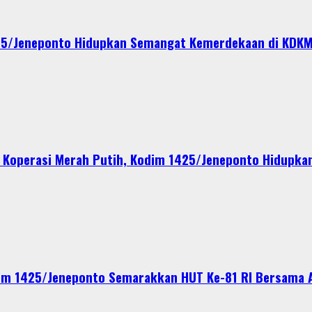
1425/Jeneponto Hidupkan Semangat Kemerdekaan di KDK
Koperasi Merah Putih, Kodim 1425/Jeneponto Hidupkan
Kodim 1425/Jeneponto Semarakkan HUT Ke-81 RI Bersama