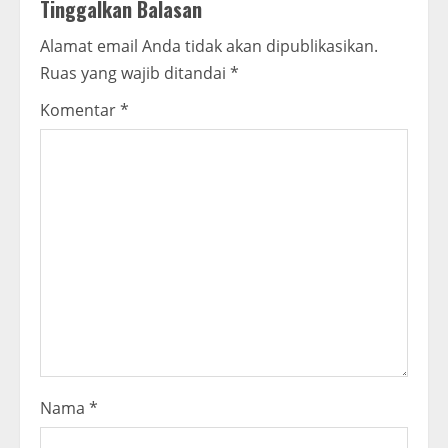
Tinggalkan Balasan
e
Alamat email Anda tidak akan dipublikasikan.
R
Ruas yang wajib ditandai
*
e
Komentar
*
a
d
i
n
g
Nama
*