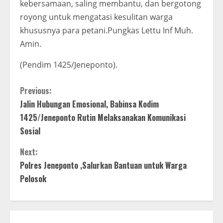
kebersamaan, saling membantu, dan bergotong
royong untuk mengatasi kesulitan warga
khususnya para petani.Pungkas Lettu Inf Muh.
Amin.
(Pendim 1425/Jeneponto).
C
Previous:
Jalin Hubungan Emosional, Babinsa Kodim
o
1425/Jeneponto Rutin Melaksanakan Komunikasi
n
Sosial
t
Next:
Polres Jeneponto ,Salurkan Bantuan untuk Warga
i
Pelosok
n
u