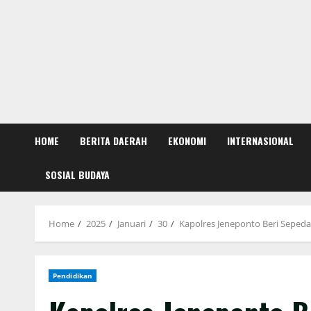
HOME
BERITA DAERAH
EKONOMI
INTERNASIONAL
SOSIAL BUDAYA
Home
2025
Januari
30
Kapolres Jeneponto Beri Seped
Pendidikan